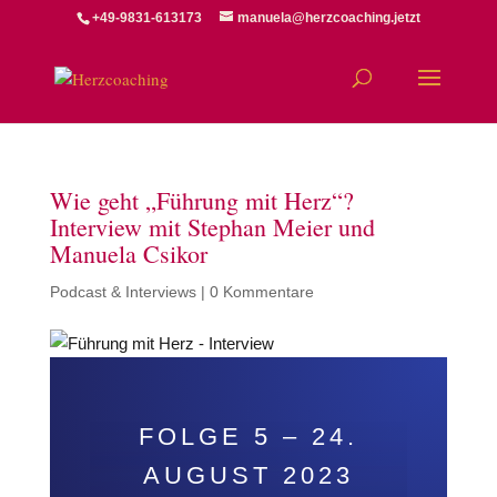
+49-9831-613173
manuela@herzcoaching.jetzt
Wie geht „Führung mit Herz“?
Interview mit Stephan Meier und
Manuela Csikor
Podcast & Interviews
|
0 Kommentare
FOLGE 5 – 24.
AUGUST 2023