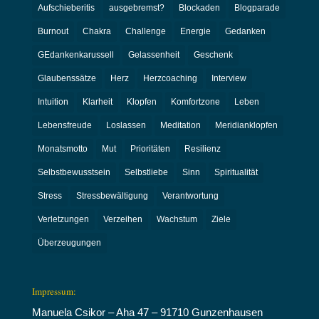
Aufschieberitis
ausgebremst?
Blockaden
Blogparade
Burnout
Chakra
Challenge
Energie
Gedanken
GEdankenkarussell
Gelassenheit
Geschenk
Glaubenssätze
Herz
Herzcoaching
Interview
Intuition
Klarheit
Klopfen
Komfortzone
Leben
Lebensfreude
Loslassen
Meditation
Meridianklopfen
Monatsmotto
Mut
Prioritäten
Resilienz
Selbstbewusstsein
Selbstliebe
Sinn
Spiritualität
Stress
Stressbewältigung
Verantwortung
Verletzungen
Verzeihen
Wachstum
Ziele
Überzeugungen
Impressum:
Manuela Csikor – Aha 47 – 91710 Gunzenhausen