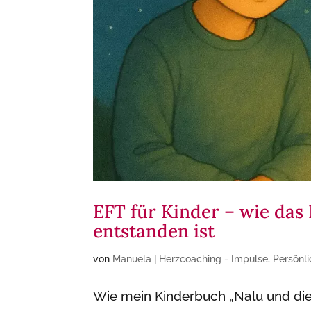
EFT für Kinder – wie das
entstanden ist
von
Manuela
|
Herzcoaching - Impulse
,
Persönl
Wie mein Kinderbuch „Nalu und die 