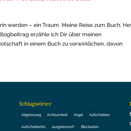
orin werden – ein Traum. Meine Reise zum Buch. He
 Blogbeitrag erzähle ich Dir über meinen
otschaft in einem Buch zu verwirklichen, davon
Schlagwörter
Abgrenzung
Achtsamkeit
Angst
Aufschieben
Aufschieberitis
ausgebremst?
Blockaden