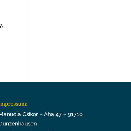
y,
Impressum:
Manuela Csikor – Aha 47 – 91710
Gunzenhausen