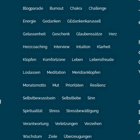
Blogparade
Burnout
Chakra
Challenge
Energie
Gedanken
GEdankenkarussell
Gelassenheit
Geschenk
Glaubenssätze
Herz
Herzcoaching
Interview
Intuition
Klarheit
Klopfen
Komfortzone
Leben
Lebensfreude
Loslassen
Meditation
Meridianklopfen
Monatsmotto
Mut
Prioritäten
Resilienz
Selbstbewusstsein
Selbstliebe
Sinn
g
Spiritualität
Stress
Stressbewältigung
e
Verantwortung
Verletzungen
Verzeihen
Wachstum
Ziele
Überzeugungen