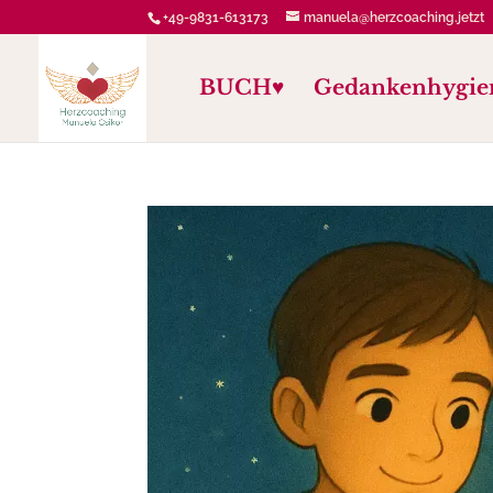
+49-9831-613173
manuela@herzcoaching.jetzt
BUCH♥️
Gedankenhygie