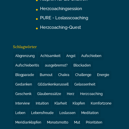
Herzcoachingsession
PURE - Loslasscoaching
Herzcoaching-Quest
Schlagwörter
Abgrenzung
Achtsamkeit
Angst
Aufschieben
Aufschieberitis
ausgebremst?
Blockaden
Blogparade
Burnout
Chakra
Challenge
Energie
Gedanken
GEdankenkarussell
Gelassenheit
Geschenk
Glaubenssätze
Herz
Herzcoaching
Interview
Intuition
Klarheit
Klopfen
Komfortzone
Leben
Lebensfreude
Loslassen
Meditation
Meridianklopfen
Monatsmotto
Mut
Prioritäten