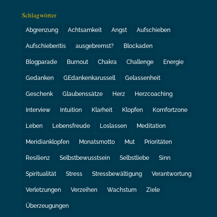
Schlagwörter
Abgrenzung
Achtsamkeit
Angst
Aufschieben
Aufschieberitis
ausgebremst?
Blockaden
Blogparade
Burnout
Chakra
Challenge
Energie
Gedanken
GEdankenkarussell
Gelassenheit
Geschenk
Glaubenssätze
Herz
Herzcoaching
Interview
Intuition
Klarheit
Klopfen
Komfortzone
Leben
Lebensfreude
Loslassen
Meditation
Meridianklopfen
Monatsmotto
Mut
Prioritäten
Resilienz
Selbstbewusstsein
Selbstliebe
Sinn
Spiritualität
Stress
Stressbewältigung
Verantwortung
Verletzungen
Verzeihen
Wachstum
Ziele
Überzeugungen