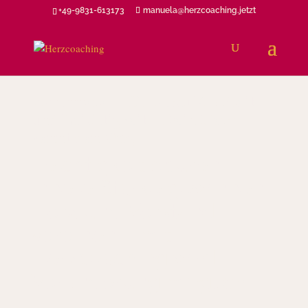
+49-9831-613173
manuela@herzcoaching.jetzt
Von innerem Chaos zu Klarheit
und Leichtigkeit – Dein Herz
kennt den Weg
Leichtigkeit spüren,
innere Stärke gewinnen,
Herz und Verstand
vereinen – mit
Herzcoaching wird
Veränderung möglich!