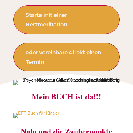
Starte mit einer
Herzmeditation
oder vereinbare direkt einen
Termin
Mein BUCH ist da!!!
Nalu und die Zauberpunkte