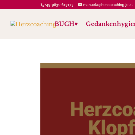
+49-9831-613173
manuela@herzcoaching.jetzt
BUCH♥️
Gedankenhygie