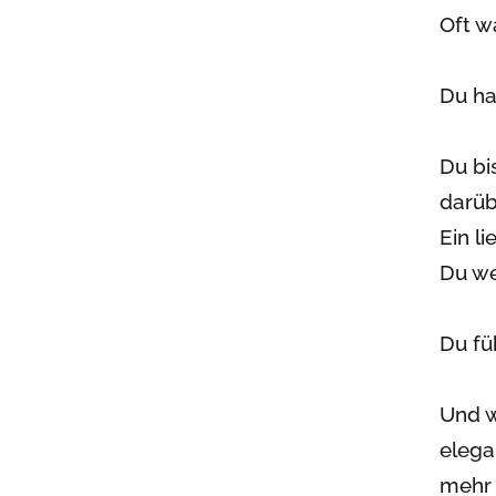
Oft w
Du ha
Du bi
darüb
Ein li
Du we
Du fü
Und w
elega
mehr h