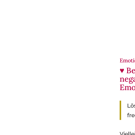
Emoti
♥ Be
neg
Emo
Lö
fr
Viell