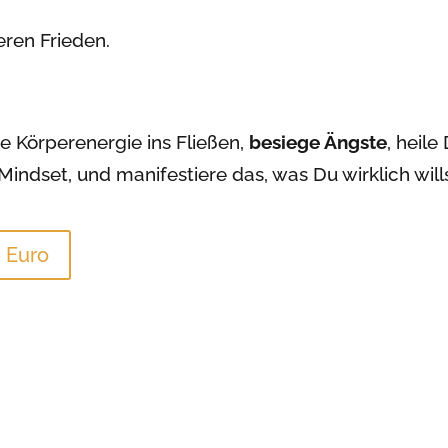
eren Frieden.
 Körperenergie ins Fließen,
besiege Ängste
, heil
indset, und manifestiere das, was Du wirklich wills
- Euro