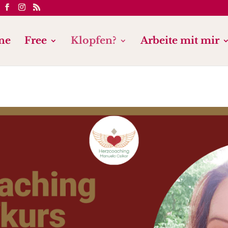
ne
Free
Klopfen?
Arbeite mit mir