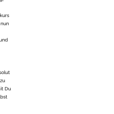
kurs
 nun
 und
solut
 zu
it Du
lbst