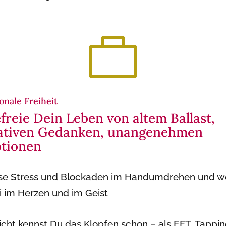

onale Freiheit
freie Dein Leben von altem Ballast,
ativen Gedanken, unangenehmen
tionen
se Stress und Blockaden im Handumdrehen und w
ei im Herzen und im Geist
eicht kennst Du das Klopfen schon – als EFT, Tappin