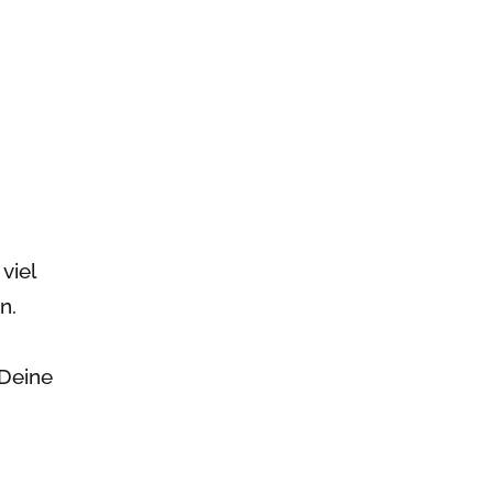
viel
n.
 Deine