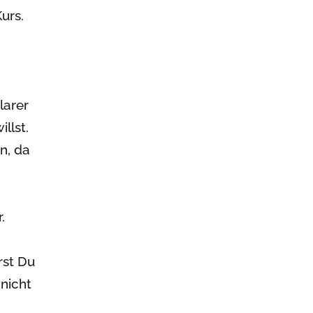
urs.
larer
llst.
n, da
.
rst Du
nicht