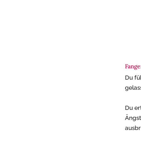
Fange
Du fü
gelas
Du er
Ängst
ausb