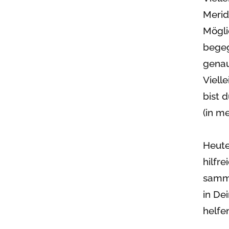
Merid
Mögli
begeg
genau
Viell
bist 
(in me
Heute
hilfr
samme
in De
helfe