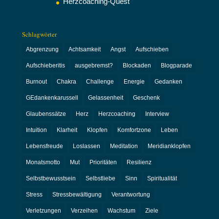
Herzcoaching-Quest
Schlagwörter
Abgrenzung
Achtsamkeit
Angst
Aufschieben
Aufschieberitis
ausgebremst?
Blockaden
Blogparade
Burnout
Chakra
Challenge
Energie
Gedanken
GEdankenkarussell
Gelassenheit
Geschenk
Glaubenssätze
Herz
Herzcoaching
Interview
Intuition
Klarheit
Klopfen
Komfortzone
Leben
Lebensfreude
Loslassen
Meditation
Meridianklopfen
Monatsmotto
Mut
Prioritäten
Resilienz
Selbstbewusstsein
Selbstliebe
Sinn
Spiritualität
Stress
Stressbewältigung
Verantwortung
Verletzungen
Verzeihen
Wachstum
Ziele