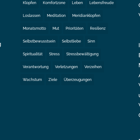
Klopfen
Komfortzone
Leben
Lebensfreude
Loslassen
Meditation
Meridianklopfen
Monatsmotto
Mut
Prioritäten
Resilienz
Selbstbewusstsein
Selbstliebe
Sinn
g
Spiritualität
Stress
Stressbewältigung
e
Verantwortung
Verletzungen
Verzeihen
Wachstum
Ziele
Überzeugungen