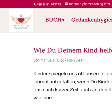
+49-9831-613173
manuela@herzcoaching.jetzt
BUCH♥️
Gedankenhygie
Wie Du Deinem Kind helfe
von
Manuela
|
Blockaden lösen
Kinder spiegeln uns oft unsere eige
einmal aufgefallen, wenn Du Kinder 
das nach kurzer Zeit auch an den 
wie eine...