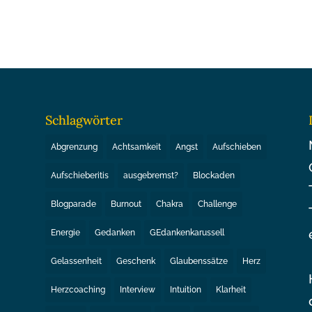
Schlagwörter
Abgrenzung
Achtsamkeit
Angst
Aufschieben
Aufschieberitis
ausgebremst?
Blockaden
Blogparade
Burnout
Chakra
Challenge
Energie
Gedanken
GEdankenkarussell
Gelassenheit
Geschenk
Glaubenssätze
Herz
Herzcoaching
Interview
Intuition
Klarheit