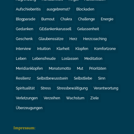
Aufschieberitis
ausgebremst?
Blockaden
Blogparade
Burnout
Chakra
Challenge
Energie
Gedanken
GEdankenkarussell
Gelassenheit
Geschenk
Glaubenssätze
Herz
Herzcoaching
Interview
Intuition
Klarheit
Klopfen
Komfortzone
Leben
Lebensfreude
Loslassen
Meditation
Meridianklopfen
Monatsmotto
Mut
Prioritäten
Resilienz
Selbstbewusstsein
Selbstliebe
Sinn
Spiritualität
Stress
Stressbewältigung
Verantwortung
Verletzungen
Verzeihen
Wachstum
Ziele
Überzeugungen
Impressum: