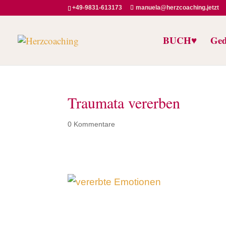
+49-9831-613173
manuela@herzcoaching.jetzt
BUCH♥️
Ged
Traumata vererben
0 Kommentare