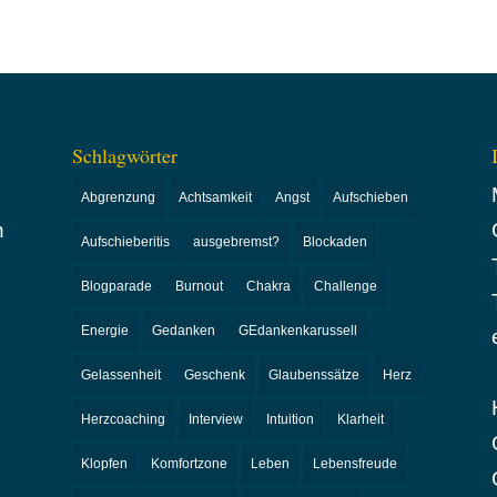
Schlagwörter
Abgrenzung
Achtsamkeit
Angst
Aufschieben
n
Aufschieberitis
ausgebremst?
Blockaden
Blogparade
Burnout
Chakra
Challenge
Energie
Gedanken
GEdankenkarussell
Gelassenheit
Geschenk
Glaubenssätze
Herz
Herzcoaching
Interview
Intuition
Klarheit
Klopfen
Komfortzone
Leben
Lebensfreude