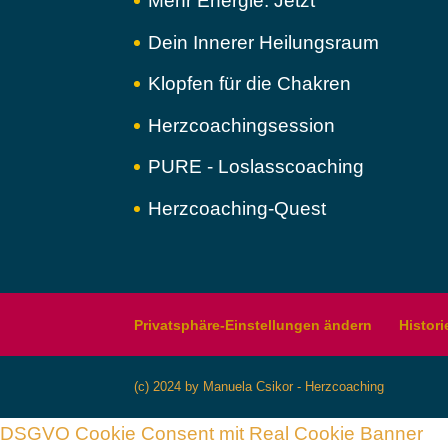
Mehr Energie. Jetzt
Dein Innerer Heilungsraum
Klopfen für die Chakren
Herzcoachingsession
PURE - Loslasscoaching
Herzcoaching-Quest
Privatsphäre-Einstellungen ändern
Histori
(c) 2024 by Manuela Csikor - Herzcoaching
DSGVO Cookie Consent mit Real Cookie Banner