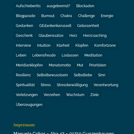
Aufschieberitis
ausgebremst?
Blockaden
Blogparade
Burnout
Chakra
Challenge
Energie
Gedanken
GEdankenkarussell
Gelassenheit
Geschenk
Glaubenssätze
Herz
Herzcoaching
Interview
Intuition
Klarheit
Klopfen
Komfortzone
Leben
Lebensfreude
Loslassen
Meditation
Meridianklopfen
Monatsmotto
Mut
Prioritäten
Resilienz
Selbstbewusstsein
Selbstliebe
Sinn
Spiritualität
Stress
Stressbewältigung
Verantwortung
Verletzungen
Verzeihen
Wachstum
Ziele
Überzeugungen
Impressum:
Manuela Csikor – Aha 47 – 91710 Gunzenhausen