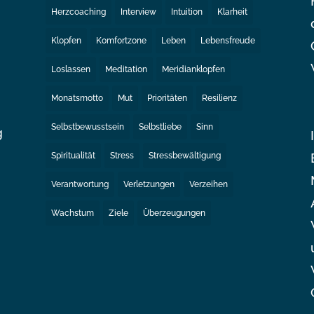
Herzcoaching
Interview
Intuition
Klarheit
Klopfen
Komfortzone
Leben
Lebensfreude
Loslassen
Meditation
Meridianklopfen
Monatsmotto
Mut
Prioritäten
Resilienz
Selbstbewusstsein
Selbstliebe
Sinn
g
Spiritualität
Stress
Stressbewältigung
e
Verantwortung
Verletzungen
Verzeihen
Wachstum
Ziele
Überzeugungen