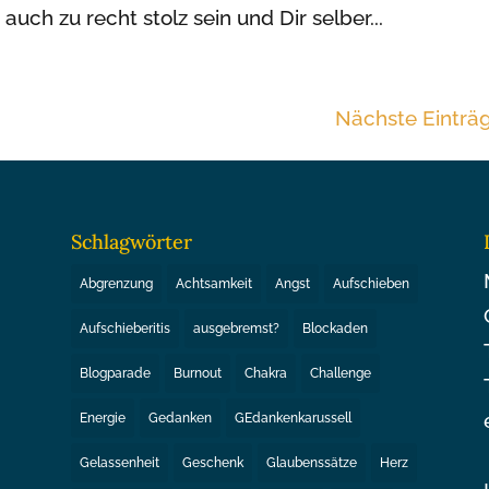
auch zu recht stolz sein und Dir selber...
Nächste Einträ
Schlagwörter
Abgrenzung
Achtsamkeit
Angst
Aufschieben
Aufschieberitis
ausgebremst?
Blockaden
Blogparade
Burnout
Chakra
Challenge
Energie
Gedanken
GEdankenkarussell
Gelassenheit
Geschenk
Glaubenssätze
Herz