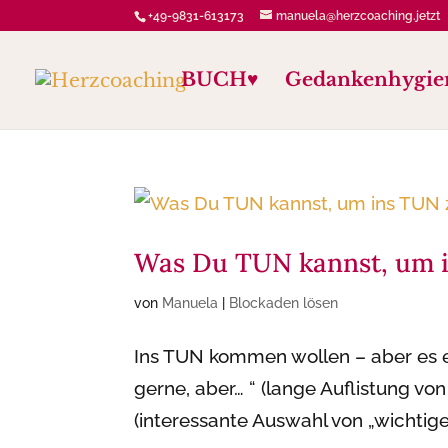
+49-9831-613173
manuela@herzcoaching.jetzt
BUCH♥️
Gedankenhygie
Was Du TUN kannst, um 
von
Manuela
|
Blockaden lösen
Ins TUN kommen wollen – aber es ei
gerne, aber… “ (lange Auflistung vo
(interessante Auswahl von „wichtiger