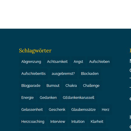
Schlagwörter
Abgrenzung
Achtsamkeit
Angst
Aufschieben
Aufschieberitis
ausgebremst?
Blockaden
Blogparade
Burnout
Chakra
Challenge
Energie
Gedanken
GEdankenkarussell
Gelassenheit
Geschenk
Glaubenssätze
Herz
Herzcoaching
Interview
Intuition
Klarheit