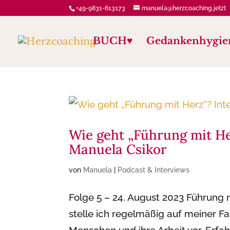
+49-9831-613173
manuela@herzcoaching.jetzt
BUCH♥️
Gedankenhygie
Wie geht „Führung mit He
Manuela Csikor
von
Manuela
|
Podcast & Interviews
Folge 5 – 24. August 2023 Führung m
stelle ich regelmäßig auf meiner 