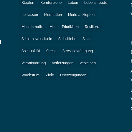
Klopfen
Komfortzone
Leben
Lebensfreude
Loslassen
Meditation
Meridianklopfen
Monatsmotto
Mut
Prioritäten
Resilienz
Selbstbewusstsein
Selbstliebe
Sinn
g
Spiritualität
Stress
Stressbewältigung
e
Verantwortung
Verletzungen
Verzeihen
Wachstum
Ziele
Überzeugungen