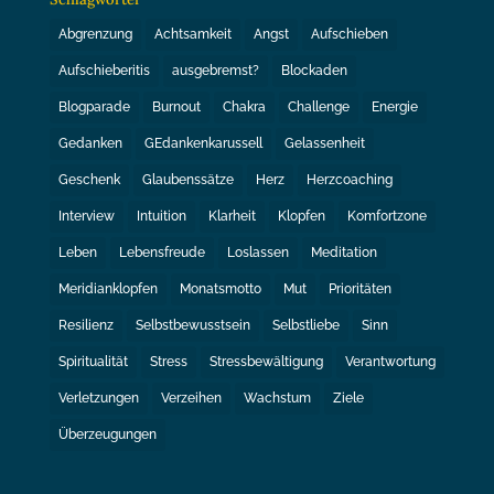
Abgrenzung
Achtsamkeit
Angst
Aufschieben
Aufschieberitis
ausgebremst?
Blockaden
Blogparade
Burnout
Chakra
Challenge
Energie
Gedanken
GEdankenkarussell
Gelassenheit
Geschenk
Glaubenssätze
Herz
Herzcoaching
Interview
Intuition
Klarheit
Klopfen
Komfortzone
Leben
Lebensfreude
Loslassen
Meditation
Meridianklopfen
Monatsmotto
Mut
Prioritäten
Resilienz
Selbstbewusstsein
Selbstliebe
Sinn
Spiritualität
Stress
Stressbewältigung
Verantwortung
Verletzungen
Verzeihen
Wachstum
Ziele
Überzeugungen