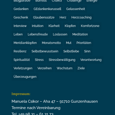
Blogparade
Burnout
Chakra
Challenge
Energie
Gedanken
GEdankenkarussell
Gelassenheit
Geschenk
Glaubenssätze
Herz
Herzcoaching
Interview
Intuition
Klarheit
Klopfen
Komfortzone
Leben
Lebensfreude
Loslassen
Meditation
Meridianklopfen
Monatsmotto
Mut
Prioritäten
Resilienz
Selbstbewusstsein
Selbstliebe
Sinn
Spiritualität
Stress
Stressbewältigung
Verantwortung
Verletzungen
Verzeihen
Wachstum
Ziele
Überzeugungen
Impressum:
Manuela Csikor – Aha 47 – 91710 Gunzenhausen
Termine nach Vereinbarung
Tel. +49 98 31 – 61 31 73