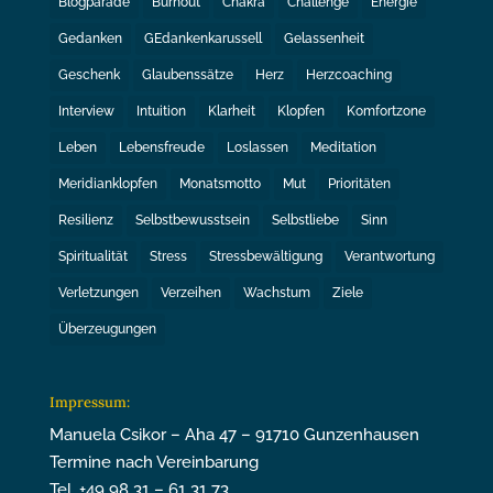
Blogparade
Burnout
Chakra
Challenge
Energie
Gedanken
GEdankenkarussell
Gelassenheit
Geschenk
Glaubenssätze
Herz
Herzcoaching
Interview
Intuition
Klarheit
Klopfen
Komfortzone
Leben
Lebensfreude
Loslassen
Meditation
Meridianklopfen
Monatsmotto
Mut
Prioritäten
Resilienz
Selbstbewusstsein
Selbstliebe
Sinn
Spiritualität
Stress
Stressbewältigung
Verantwortung
Verletzungen
Verzeihen
Wachstum
Ziele
Überzeugungen
Impressum:
Manuela Csikor – Aha 47 – 91710 Gunzenhausen
Termine nach Vereinbarung
Tel. +49 98 31 – 61 31 73