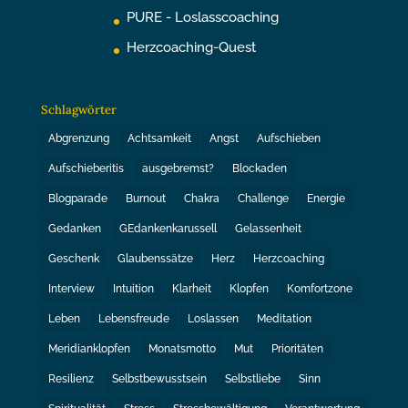
PURE - Loslasscoaching
Herzcoaching-Quest
Schlagwörter
Abgrenzung
Achtsamkeit
Angst
Aufschieben
Aufschieberitis
ausgebremst?
Blockaden
Blogparade
Burnout
Chakra
Challenge
Energie
Gedanken
GEdankenkarussell
Gelassenheit
Geschenk
Glaubenssätze
Herz
Herzcoaching
Interview
Intuition
Klarheit
Klopfen
Komfortzone
Leben
Lebensfreude
Loslassen
Meditation
Meridianklopfen
Monatsmotto
Mut
Prioritäten
Resilienz
Selbstbewusstsein
Selbstliebe
Sinn