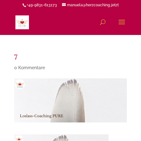
+49-9831-613173
manuela@herzcoaching.jetzt
7
0 Kommentare