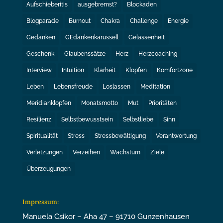
Aufschieberitis
ausgebremst?
Blockaden
Blogparade
Burnout
Chakra
Challenge
Energie
Gedanken
GEdankenkarussell
Gelassenheit
Geschenk
Glaubenssätze
Herz
Herzcoaching
Interview
Intuition
Klarheit
Klopfen
Komfortzone
Leben
Lebensfreude
Loslassen
Meditation
Meridianklopfen
Monatsmotto
Mut
Prioritäten
Resilienz
Selbstbewusstsein
Selbstliebe
Sinn
Spiritualität
Stress
Stressbewältigung
Verantwortung
Verletzungen
Verzeihen
Wachstum
Ziele
Überzeugungen
Impressum:
Manuela Csikor – Aha 47 – 91710 Gunzenhausen