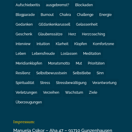
Aufschieberitis
ausgebremst?
Blockaden
Blogparade
Burnout
Chakra
Challenge
Energie
Gedanken
GEdankenkarussell
Gelassenheit
Geschenk
Glaubenssätze
Herz
Herzcoaching
Interview
Intuition
Klarheit
Klopfen
Komfortzone
Leben
Lebensfreude
Loslassen
Meditation
Meridianklopfen
Monatsmotto
Mut
Prioritäten
Resilienz
Selbstbewusstsein
Selbstliebe
Sinn
Spiritualität
Stress
Stressbewältigung
Verantwortung
Verletzungen
Verzeihen
Wachstum
Ziele
Überzeugungen
Impressum:
Manuela Csikor – Aha 47 – 91710 Gunzenhausen