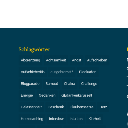
Schlagwörter
Abgrenzung
Achtsamkeit
Angst
Aufschieben
Aufschieberitis
ausgebremst?
Blockaden
Blogparade
Burnout
Chakra
Challenge
Energie
Gedanken
GEdankenkarussell
Gelassenheit
Geschenk
Glaubenssätze
Herz
Herzcoaching
Interview
Intuition
Klarheit