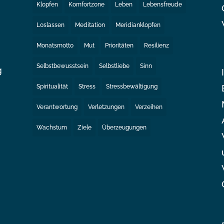
Klopfen
Komfortzone
Leben
Lebensfreude
Loslassen
Meditation
Meridianklopfen
Monatsmotto
Mut
Prioritäten
Resilienz
Selbstbewusstsein
Selbstliebe
Sinn
g
Spiritualität
Stress
Stressbewältigung
e
Verantwortung
Verletzungen
Verzeihen
Wachstum
Ziele
Überzeugungen