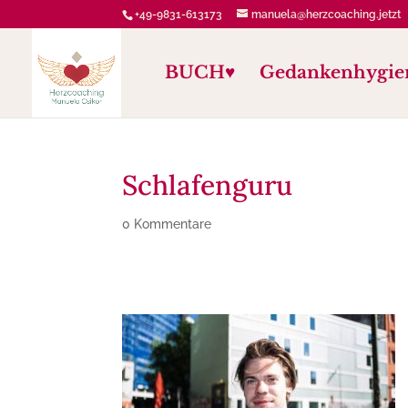
+49-9831-613173
manuela@herzcoaching.jetzt
BUCH♥️
Gedankenhygie
Schlafenguru
0 Kommentare