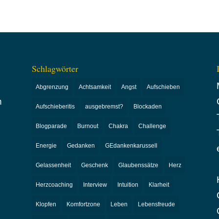
Schlagwörter
Abgrenzung
Achtsamkeit
Angst
Aufschieben
n
Aufschieberitis
ausgebremst?
Blockaden
Blogparade
Burnout
Chakra
Challenge
Energie
Gedanken
GEdankenkarussell
Gelassenheit
Geschenk
Glaubenssätze
Herz
Herzcoaching
Interview
Intuition
Klarheit
Klopfen
Komfortzone
Leben
Lebensfreude