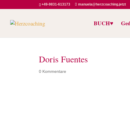
+49-9831-613173
manuela@herzcoaching.jetzt
BUCH♥️
Ged
Doris Fuentes
0 Kommentare