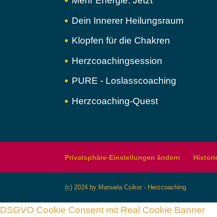
Mehr Energie. Jetzt
Dein Innerer Heilungsraum
Klopfen für die Chakren
Herzcoachingsession
PURE - Loslasscoaching
Herzcoaching-Quest
Privatsphäre-Einstellungen ändern
Histori
(c) 2024 by Manuela Csikor - Herzcoaching
DSGVO Cookie Consent mit Real Cookie Banner