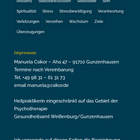
Resilienz
Selbstbewusstsein
Selbstliebe
Sinn
Spiritualität
Stress
Stressbewältigung
Verantwortung
Verletzungen
Verzeihen
Wachstum
Ziele
Überzeugungen
Impressum:
Manuela Csikor – Aha 47 – 91710 Gunzenhausen
Termine nach Vereinbarung
Tel. +49 98 31 – 61 31 73
email manuela@csikor.de
Heilpraktikerin eingeschränkt auf das Gebiet der
Psychotherapie
Gesundheitsamt Weißenburg/Gunzenhausen
Ich verwende auf diesen Seiten die Bezeichnung