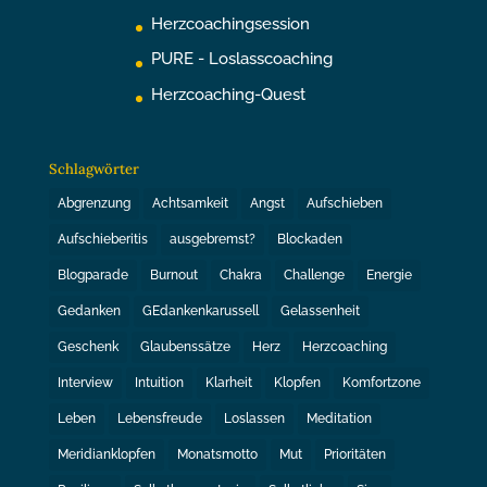
Herzcoachingsession
PURE - Loslasscoaching
Herzcoaching-Quest
Schlagwörter
Abgrenzung
Achtsamkeit
Angst
Aufschieben
Aufschieberitis
ausgebremst?
Blockaden
Blogparade
Burnout
Chakra
Challenge
Energie
Gedanken
GEdankenkarussell
Gelassenheit
Geschenk
Glaubenssätze
Herz
Herzcoaching
Interview
Intuition
Klarheit
Klopfen
Komfortzone
Leben
Lebensfreude
Loslassen
Meditation
Meridianklopfen
Monatsmotto
Mut
Prioritäten