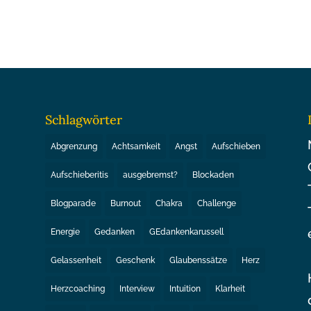
Schlagwörter
Abgrenzung
Achtsamkeit
Angst
Aufschieben
Aufschieberitis
ausgebremst?
Blockaden
Blogparade
Burnout
Chakra
Challenge
Energie
Gedanken
GEdankenkarussell
Gelassenheit
Geschenk
Glaubenssätze
Herz
Herzcoaching
Interview
Intuition
Klarheit