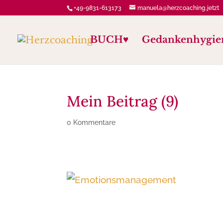
+49-9831-613173
manuela@herzcoaching.jetzt
BUCH♥️
Gedankenhygie
Mein Beitrag (9)
0 Kommentare