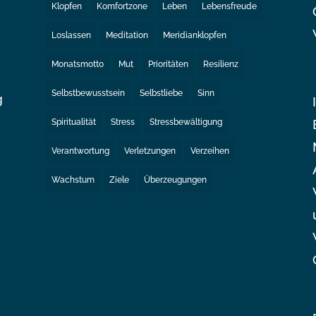
Klopfen
Komfortzone
Leben
Lebensfreude
Loslassen
Meditation
Meridianklopfen
Monatsmotto
Mut
Prioritäten
Resilienz
Selbstbewusstsein
Selbstliebe
Sinn
g
Spiritualität
Stress
Stressbewältigung
e
Verantwortung
Verletzungen
Verzeihen
Wachstum
Ziele
Überzeugungen