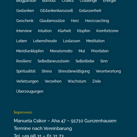
Blogparade
Burnout
Chakra
Challenge
Energie
Gedanken
GEdankenkarussell
Gelassenheit
Geschenk
Glaubenssätze
Herz
Herzcoaching
Interview
Intuition
Klarheit
Klopfen
Komfortzone
Leben
Lebensfreude
Loslassen
Meditation
Meridianklopfen
Monatsmotto
Mut
Prioritäten
Resilienz
Selbstbewusstsein
Selbstliebe
Sinn
Spiritualität
Stress
Stressbewältigung
Verantwortung
Verletzungen
Verzeihen
Wachstum
Ziele
Überzeugungen
Impressum:
Manuela Csikor – Aha 47 – 91710 Gunzenhausen
Termine nach Vereinbarung
Tel. +49 98 31 – 61 31 73