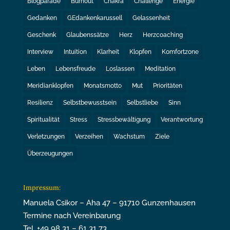
Blogparade
Burnout
Chakra
Challenge
Energie
Gedanken
GEdankenkarussell
Gelassenheit
Geschenk
Glaubenssätze
Herz
Herzcoaching
Interview
Intuition
Klarheit
Klopfen
Komfortzone
Leben
Lebensfreude
Loslassen
Meditation
Meridianklopfen
Monatsmotto
Mut
Prioritäten
Resilienz
Selbstbewusstsein
Selbstliebe
Sinn
Spiritualität
Stress
Stressbewältigung
Verantwortung
Verletzungen
Verzeihen
Wachstum
Ziele
Überzeugungen
Impressum:
Manuela Csikor – Aha 47 – 91710 Gunzenhausen
Termine nach Vereinbarung
Tel. +49 98 31 – 61 31 73