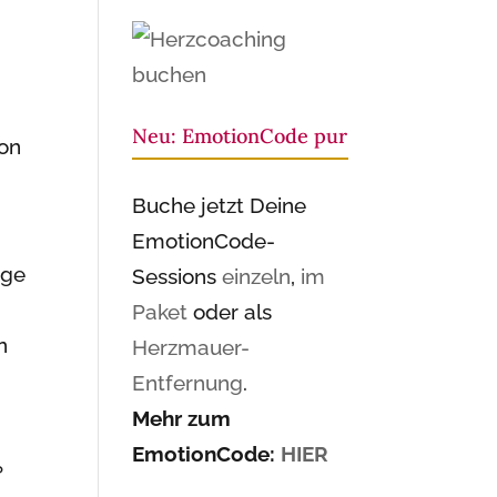
Neu: EmotionCode pur
von
Buche jetzt Deine
EmotionCode-
rge
Sessions
einzeln
,
im
Paket
oder als
n
Herzmauer-
Entfernung
.
Mehr zum
EmotionCode:
HIER
?