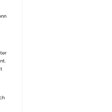
enn
ter
nt.
mt
uch