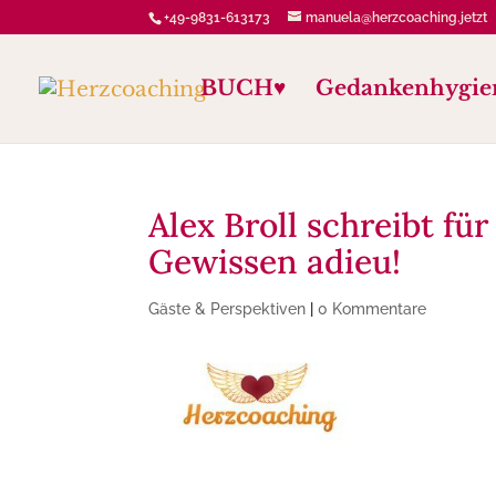
+49-9831-613173
manuela@herzcoaching.jetzt
BUCH♥️
Gedankenhygie
Alex Broll schreibt fü
Gewissen adieu!
Gäste & Perspektiven
|
0 Kommentare