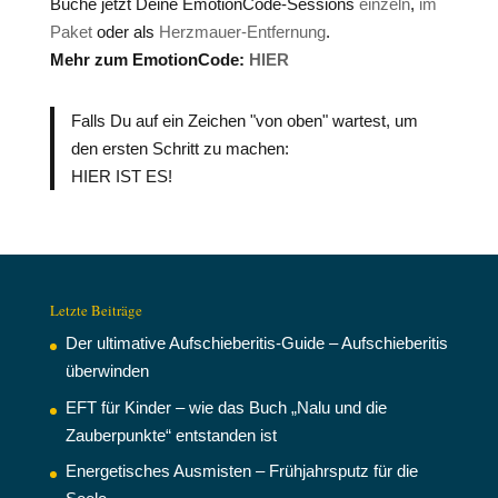
Buche jetzt Deine EmotionCode-Sessions
einzeln
,
im
Paket
oder als
Herzmauer-Entfernung
.
Mehr zum EmotionCode:
HIER
Falls Du auf ein Zeichen "von oben" wartest, um
den ersten Schritt zu machen:
HIER IST ES!
Letzte Beiträge
Der ultimative Aufschieberitis-Guide – Aufschieberitis
überwinden
EFT für Kinder – wie das Buch „Nalu und die
Zauberpunkte“ entstanden ist
Energetisches Ausmisten – Frühjahrsputz für die