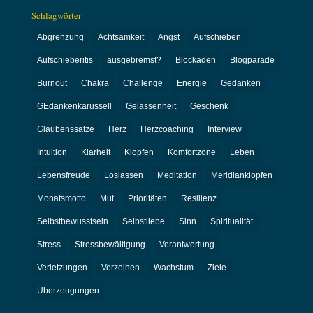
Schlagwörter
Abgrenzung
Achtsamkeit
Angst
Aufschieben
Aufschieberitis
ausgebremst?
Blockaden
Blogparade
Burnout
Chakra
Challenge
Energie
Gedanken
GEdankenkarussell
Gelassenheit
Geschenk
Glaubenssätze
Herz
Herzcoaching
Interview
Intuition
Klarheit
Klopfen
Komfortzone
Leben
Lebensfreude
Loslassen
Meditation
Meridianklopfen
Monatsmotto
Mut
Prioritäten
Resilienz
Selbstbewusstsein
Selbstliebe
Sinn
Spiritualität
Stress
Stressbewältigung
Verantwortung
Verletzungen
Verzeihen
Wachstum
Ziele
Überzeugungen