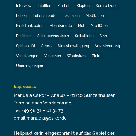
Interview
Intuition
Klarheit
Klopfen
Komfortzone
Leben
Lebensfreude
Loslassen
Meditation
Meridianklopfen
Monatsmotto
Mut
Prioritäten
Resilienz
Selbstbewusstsein
Selbstliebe
Sinn
Spiritualität
Stress
Stressbewältigung
Verantwortung
Verletzungen
Verzeihen
Wachstum
Ziele
Überzeugungen
Impressum:
Manuela Csikor – Aha 47 – 91710 Gunzenhausen
Termine nach Vereinbarung
Tel. +49 98 31 – 61 31 73
email manuela@csikor.de
Heilpraktikerin eingeschränkt auf das Gebiet der