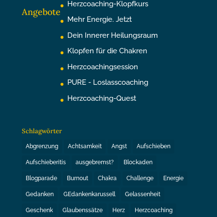
Herzcoaching-Klopfkurs
Angebote
Mehr Energie. Jetzt
Dein Innerer Heilungsraum
Klopfen für die Chakren
Herzcoachingsession
PURE - Loslasscoaching
Herzcoaching-Quest
Schlagwörter
Abgrenzung
Achtsamkeit
Angst
Aufschieben
Aufschieberitis
ausgebremst?
Blockaden
Blogparade
Burnout
Chakra
Challenge
Energie
Gedanken
GEdankenkarussell
Gelassenheit
Geschenk
Glaubenssätze
Herz
Herzcoaching