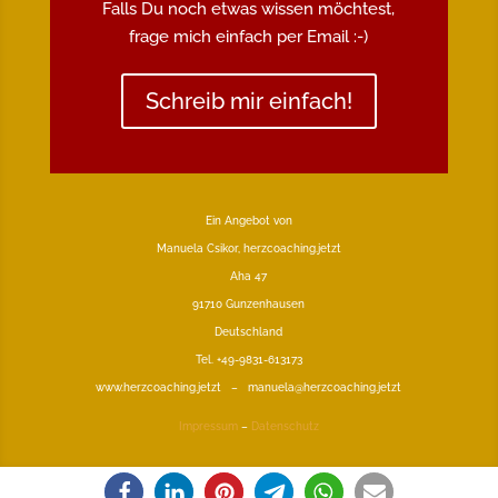
Falls Du noch etwas wissen möchtest,
frage mich einfach per Email :-)
Schreib mir einfach!
Ein Angebot von
Manuela Csikor, herzcoaching.jetzt
Aha 47
91710 Gunzenhausen
Deutschland
Tel. +49-9831-613173
www.herzcoaching.jetzt – manuela@herzcoaching.jetzt
Impressum
–
Datenschutz