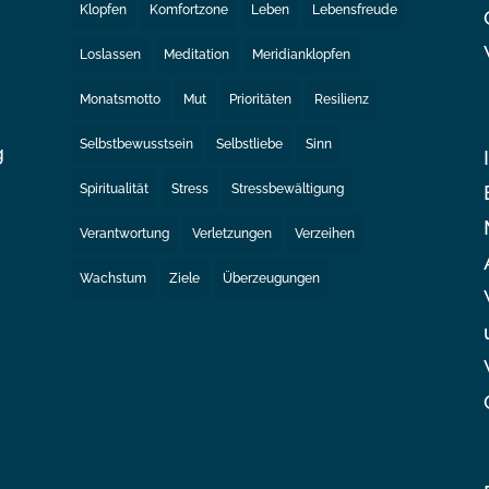
Klopfen
Komfortzone
Leben
Lebensfreude
Loslassen
Meditation
Meridianklopfen
Monatsmotto
Mut
Prioritäten
Resilienz
Selbstbewusstsein
Selbstliebe
Sinn
g
Spiritualität
Stress
Stressbewältigung
e
Verantwortung
Verletzungen
Verzeihen
Wachstum
Ziele
Überzeugungen