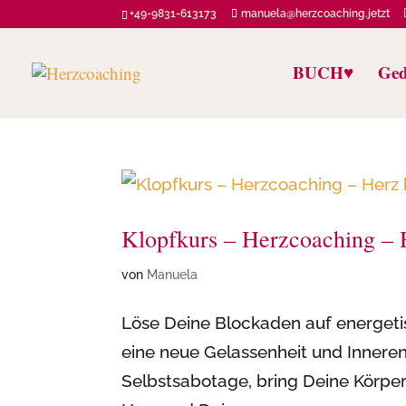
+49-9831-613173
manuela@herzcoaching.jetzt
BUCH♥️
Ged
Klopfkurs – Herzcoaching – 
von
Manuela
Löse Deine Blockaden auf energetis
eine neue Gelassenheit und Inneren 
Selbstsabotage, bring Deine Körpere