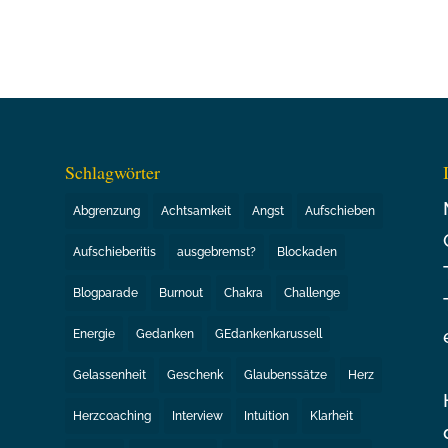
Schlagwörter
Abgrenzung
Achtsamkeit
Angst
Aufschieben
Aufschieberitis
ausgebremst?
Blockaden
Blogparade
Burnout
Chakra
Challenge
Energie
Gedanken
GEdankenkarussell
Gelassenheit
Geschenk
Glaubenssätze
Herz
Herzcoaching
Interview
Intuition
Klarheit