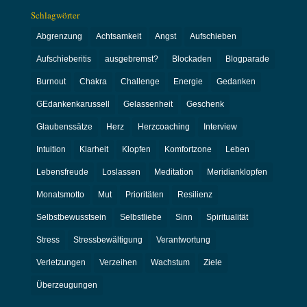
Schlagwörter
Abgrenzung
Achtsamkeit
Angst
Aufschieben
Aufschieberitis
ausgebremst?
Blockaden
Blogparade
Burnout
Chakra
Challenge
Energie
Gedanken
GEdankenkarussell
Gelassenheit
Geschenk
Glaubenssätze
Herz
Herzcoaching
Interview
Intuition
Klarheit
Klopfen
Komfortzone
Leben
Lebensfreude
Loslassen
Meditation
Meridianklopfen
Monatsmotto
Mut
Prioritäten
Resilienz
Selbstbewusstsein
Selbstliebe
Sinn
Spiritualität
Stress
Stressbewältigung
Verantwortung
Verletzungen
Verzeihen
Wachstum
Ziele
Überzeugungen