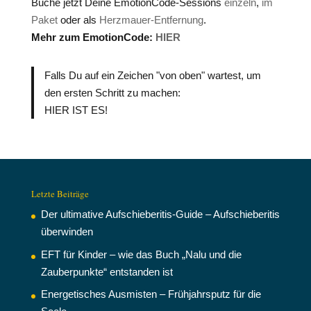
Buche jetzt Deine EmotionCode-Sessions
einzeln
,
im
Paket
oder als
Herzmauer-Entfernung
.
Mehr zum EmotionCode:
HIER
Falls Du auf ein Zeichen "von oben" wartest, um
den ersten Schritt zu machen:
HIER IST ES!
Letzte Beiträge
Der ultimative Aufschieberitis-Guide – Aufschieberitis
überwinden
EFT für Kinder – wie das Buch „Nalu und die
Zauberpunkte“ entstanden ist
Energetisches Ausmisten – Frühjahrsputz für die