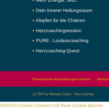
Mehr Energie. Jetzt
Dein Innerer Heilungsraum
Klopfen für die Chakren
Herzcoachingsession
PURE - Loslasscoaching
Herzcoaching-Quest
Privatsphäre-Einstellungen ändern
Histori
(c) 2024 by Manuela Csikor - Herzcoaching
DSGVO Cookie Consent mit Real Cookie Banner