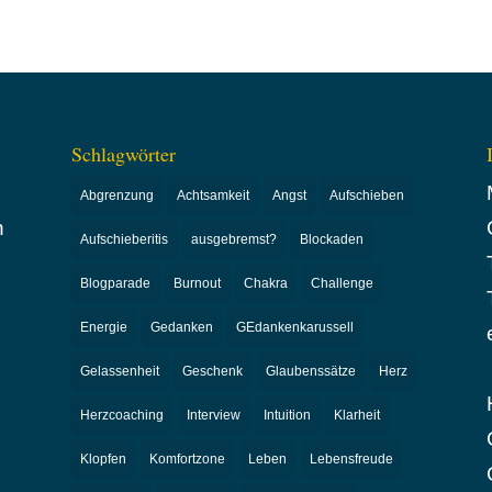
Schlagwörter
Abgrenzung
Achtsamkeit
Angst
Aufschieben
n
Aufschieberitis
ausgebremst?
Blockaden
Blogparade
Burnout
Chakra
Challenge
Energie
Gedanken
GEdankenkarussell
Gelassenheit
Geschenk
Glaubenssätze
Herz
Herzcoaching
Interview
Intuition
Klarheit
Klopfen
Komfortzone
Leben
Lebensfreude