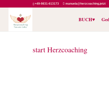
+49-9831-613173
manuela@herzcoaching.jetzt
BUCH♥️
Ged
start Herzcoaching