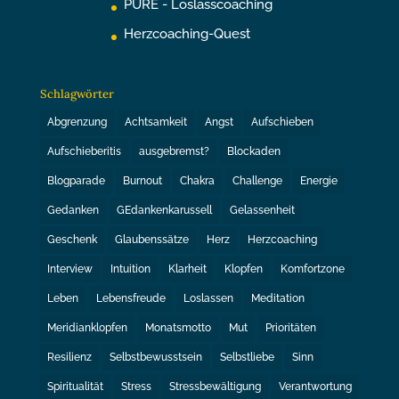
PURE - Loslasscoaching
Herzcoaching-Quest
Schlagwörter
Abgrenzung
Achtsamkeit
Angst
Aufschieben
Aufschieberitis
ausgebremst?
Blockaden
Blogparade
Burnout
Chakra
Challenge
Energie
Gedanken
GEdankenkarussell
Gelassenheit
Geschenk
Glaubenssätze
Herz
Herzcoaching
Interview
Intuition
Klarheit
Klopfen
Komfortzone
Leben
Lebensfreude
Loslassen
Meditation
Meridianklopfen
Monatsmotto
Mut
Prioritäten
Resilienz
Selbstbewusstsein
Selbstliebe
Sinn
Spiritualität
Stress
Stressbewältigung
Verantwortung