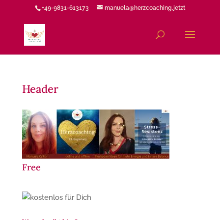
+49-9831-613173
manuela@herzcoaching.jetzt
Header
Free