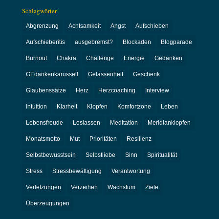
Schlagwörter
Abgrenzung
Achtsamkeit
Angst
Aufschieben
Aufschieberitis
ausgebremst?
Blockaden
Blogparade
Burnout
Chakra
Challenge
Energie
Gedanken
GEdankenkarussell
Gelassenheit
Geschenk
Glaubenssätze
Herz
Herzcoaching
Interview
Intuition
Klarheit
Klopfen
Komfortzone
Leben
Lebensfreude
Loslassen
Meditation
Meridianklopfen
Monatsmotto
Mut
Prioritäten
Resilienz
Selbstbewusstsein
Selbstliebe
Sinn
Spiritualität
Stress
Stressbewältigung
Verantwortung
Verletzungen
Verzeihen
Wachstum
Ziele
Überzeugungen