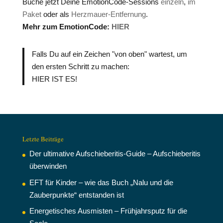
Buche jetzt Deine EmotionCode-Sessions
einzeln
,
im
Paket
oder als
Herzmauer-Entfernung
.
Mehr zum EmotionCode:
HIER
Falls Du auf ein Zeichen "von oben" wartest, um
den ersten Schritt zu machen:
HIER IST ES!
Letzte Beiträge
Der ultimative Aufschieberitis-Guide – Aufschieberitis
überwinden
EFT für Kinder – wie das Buch „Nalu und die
Zauberpunkte“ entstanden ist
Energetisches Ausmisten – Frühjahrsputz für die