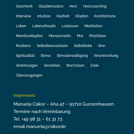
Geschenk
Glaubenssätze
Herz
Herzcoaching
Interview
Intuition
Klarheit
Klopfen
Komfortzone
Leben
Lebensfreude
Loslassen
Meditation
Meridianklopfen
Monatsmotto
Mut
Prioritäten
Resilienz
Selbstbewusstsein
Selbstliebe
Sinn
Spiritualität
Stress
Stressbewältigung
Verantwortung
Verletzungen
Verzeihen
Wachstum
Ziele
Überzeugungen
Impressum:
Manuela Csikor – Aha 47 – 91710 Gunzenhausen
Termine nach Vereinbarung
Tel. +49 98 31 – 61 31 73
email manuela@csikor.de