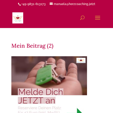
+49-9831-613173
manuela@herzcoaching.jetzt
Mein Beitrag (2)