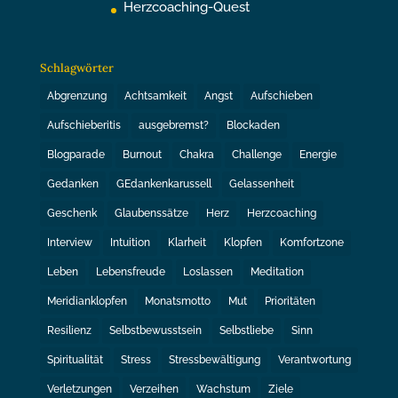
Herzcoaching-Quest
Schlagwörter
Abgrenzung
Achtsamkeit
Angst
Aufschieben
Aufschieberitis
ausgebremst?
Blockaden
Blogparade
Burnout
Chakra
Challenge
Energie
Gedanken
GEdankenkarussell
Gelassenheit
Geschenk
Glaubenssätze
Herz
Herzcoaching
Interview
Intuition
Klarheit
Klopfen
Komfortzone
Leben
Lebensfreude
Loslassen
Meditation
Meridianklopfen
Monatsmotto
Mut
Prioritäten
Resilienz
Selbstbewusstsein
Selbstliebe
Sinn
Spiritualität
Stress
Stressbewältigung
Verantwortung
Verletzungen
Verzeihen
Wachstum
Ziele