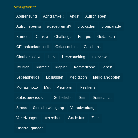
Schlagwörter
Abgrenzung
Achtsamkeit
Angst
Aufschieben
Aufschieberitis
ausgebremst?
Blockaden
Blogparade
Burnout
Chakra
Challenge
Energie
Gedanken
GEdankenkarussell
Gelassenheit
Geschenk
Glaubenssätze
Herz
Herzcoaching
Interview
Intuition
Klarheit
Klopfen
Komfortzone
Leben
Lebensfreude
Loslassen
Meditation
Meridianklopfen
Monatsmotto
Mut
Prioritäten
Resilienz
Selbstbewusstsein
Selbstliebe
Sinn
Spiritualität
Stress
Stressbewältigung
Verantwortung
Verletzungen
Verzeihen
Wachstum
Ziele
Überzeugungen