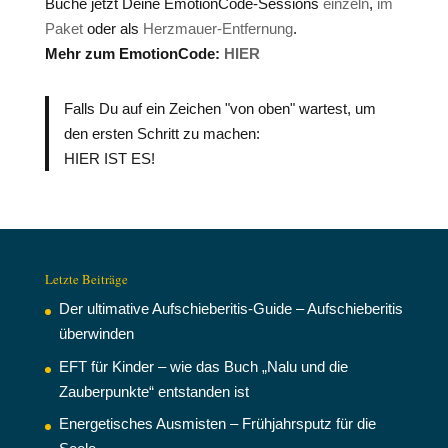
Buche jetzt Deine EmotionCode-Sessions
einzeln
,
im
Paket
oder als
Herzmauer-Entfernung
.
Mehr zum EmotionCode:
HIER
Falls Du auf ein Zeichen "von oben" wartest, um
den ersten Schritt zu machen:
HIER IST ES!
Letzte Beiträge
Der ultimative Aufschieberitis-Guide – Aufschieberitis
überwinden
EFT für Kinder – wie das Buch „Nalu und die
Zauberpunkte“ entstanden ist
Energetisches Ausmisten – Frühjahrsputz für die