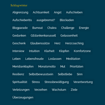
Schlagwörter
Abgrenzung
Achtsamkeit
Angst
Aufschieben
Aufschieberitis
ausgebremst?
Blockaden
Blogparade
Burnout
Chakra
Challenge
Energie
Gedanken
GEdankenkarussell
Gelassenheit
Geschenk
Glaubenssätze
Herz
Herzcoaching
Interview
Intuition
Klarheit
Klopfen
Komfortzone
Leben
Lebensfreude
Loslassen
Meditation
Meridianklopfen
Monatsmotto
Mut
Prioritäten
Resilienz
Selbstbewusstsein
Selbstliebe
Sinn
Spiritualität
Stress
Stressbewältigung
Verantwortung
Verletzungen
Verzeihen
Wachstum
Ziele
Überzeugungen