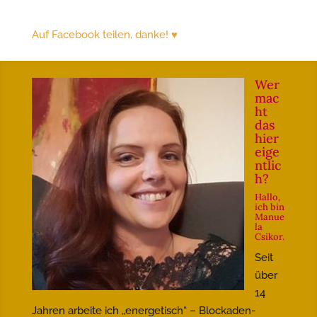
Auf Facebook teilen, danke! ♥
Wer
mac
ht
das
hier
eige
ntlic
h?
Hallo,
ich bin
Manue
la
Csikor.
Seit
über
14
Jahren arbeite ich „energetisch“ – Blockaden-