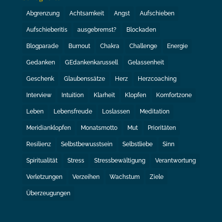
Abgrenzung
Achtsamkeit
Angst
Aufschieben
Aufschieberitis
ausgebremst?
Blockaden
Blogparade
Burnout
Chakra
Challenge
Energie
Gedanken
GEdankenkarussell
Gelassenheit
Geschenk
Glaubenssätze
Herz
Herzcoaching
Interview
Intuition
Klarheit
Klopfen
Komfortzone
Leben
Lebensfreude
Loslassen
Meditation
Meridianklopfen
Monatsmotto
Mut
Prioritäten
Resilienz
Selbstbewusstsein
Selbstliebe
Sinn
Spiritualität
Stress
Stressbewältigung
Verantwortung
Verletzungen
Verzeihen
Wachstum
Ziele
Überzeugungen