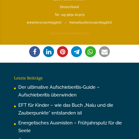
Deutschland
Tel. +49-9831-613173
www.herzcoaching.jetzt – manuela@herzcoaching.jetzt
Impressum
–
Datenschutz
Letzte Beiträge
Der ultimative Aufschieberitis-Guide –
Aufschieberitis überwinden
EFT für Kinder – wie das Buch „Nalu und die
Zauberpunkte“ entstanden ist
Energetisches Ausmisten – Frühjahrsputz für die
Seele