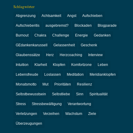
Schlagwörter
Abgrenzung
Achtsamkeit
Angst
Aufschieben
Aufschieberitis
ausgebremst?
Blockaden
Blogparade
Burnout
Chakra
Challenge
Energie
Gedanken
GEdankenkarussell
Gelassenheit
Geschenk
Glaubenssätze
Herz
Herzcoaching
Interview
Intuition
Klarheit
Klopfen
Komfortzone
Leben
Lebensfreude
Loslassen
Meditation
Meridianklopfen
Monatsmotto
Mut
Prioritäten
Resilienz
Selbstbewusstsein
Selbstliebe
Sinn
Spiritualität
Stress
Stressbewältigung
Verantwortung
Verletzungen
Verzeihen
Wachstum
Ziele
Überzeugungen