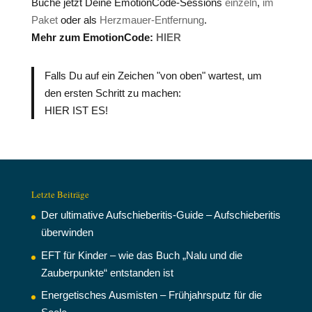
Buche jetzt Deine EmotionCode-Sessions
einzeln
,
im
Paket
oder als
Herzmauer-Entfernung
.
Mehr zum EmotionCode:
HIER
Falls Du auf ein Zeichen "von oben" wartest, um
den ersten Schritt zu machen:
HIER IST ES!
Letzte Beiträge
Der ultimative Aufschieberitis-Guide – Aufschieberitis
überwinden
EFT für Kinder – wie das Buch „Nalu und die
Zauberpunkte“ entstanden ist
Energetisches Ausmisten – Frühjahrsputz für die