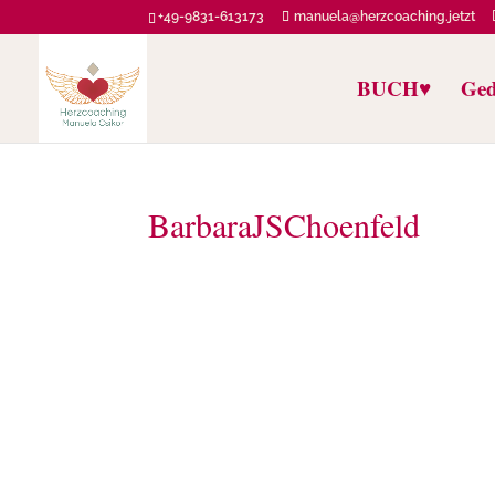
+49-9831-613173
manuela@herzcoaching.jetzt
BUCH♥️
Ged
BarbaraJSChoenfeld