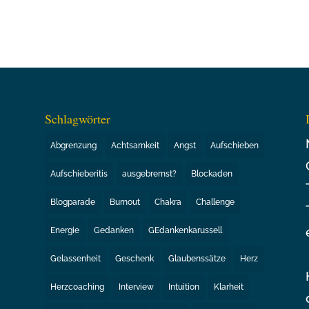
Schlagwörter
Abgrenzung
Achtsamkeit
Angst
Aufschieben
Aufschieberitis
ausgebremst?
Blockaden
Blogparade
Burnout
Chakra
Challenge
Energie
Gedanken
GEdankenkarussell
Gelassenheit
Geschenk
Glaubenssätze
Herz
Herzcoaching
Interview
Intuition
Klarheit