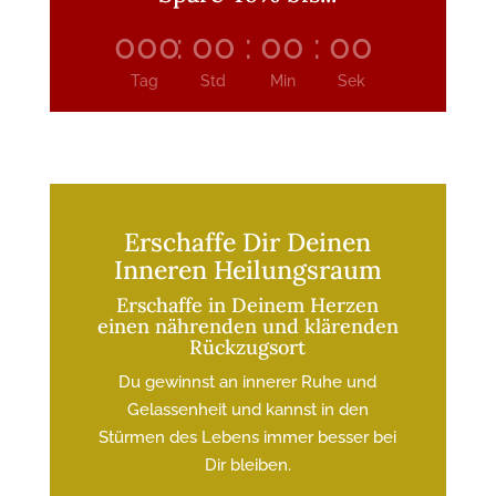
000
:
00
:
00
:
00
Tag
Std
Min
Sek
Erschaffe Dir Deinen
Inneren Heilungsraum
Erschaffe in Deinem Herzen
einen nährenden und klärenden
Rückzugsort
Du gewinnst an innerer Ruhe und
Gelassenheit und kannst in den
Stürmen des Lebens immer besser bei
Dir bleiben.