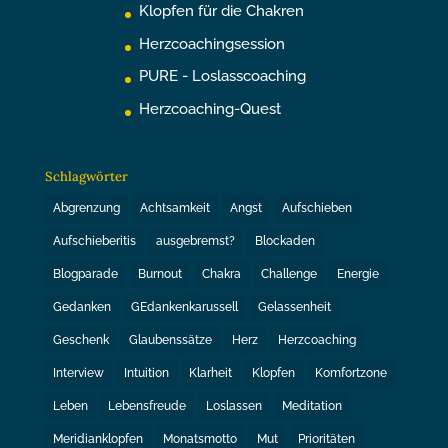
Klopfen für die Chakren
Herzcoachingsession
PURE - Loslasscoaching
Herzcoaching-Quest
Schlagwörter
Abgrenzung
Achtsamkeit
Angst
Aufschieben
Aufschieberitis
ausgebremst?
Blockaden
Blogparade
Burnout
Chakra
Challenge
Energie
Gedanken
GEdankenkarussell
Gelassenheit
Geschenk
Glaubenssätze
Herz
Herzcoaching
Interview
Intuition
Klarheit
Klopfen
Komfortzone
Leben
Lebensfreude
Loslassen
Meditation
Meridianklopfen
Monatsmotto
Mut
Prioritäten