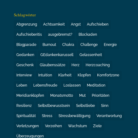
Schlagwörter
Abgrenzung
Achtsamkeit
Angst
Aufschieben
Aufschieberitis
ausgebremst?
Blockaden
Blogparade
Burnout
Chakra
Challenge
Energie
Gedanken
GEdankenkarussell
Gelassenheit
Geschenk
Glaubenssätze
Herz
Herzcoaching
Interview
Intuition
Klarheit
Klopfen
Komfortzone
Leben
Lebensfreude
Loslassen
Meditation
Meridianklopfen
Monatsmotto
Mut
Prioritäten
Resilienz
Selbstbewusstsein
Selbstliebe
Sinn
Spiritualität
Stress
Stressbewältigung
Verantwortung
Verletzungen
Verzeihen
Wachstum
Ziele
Überzeugungen