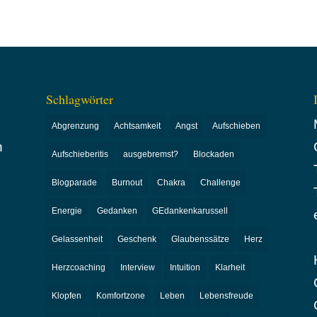
Schlagwörter
Abgrenzung
Achtsamkeit
Angst
Aufschieben
n
Aufschieberitis
ausgebremst?
Blockaden
Blogparade
Burnout
Chakra
Challenge
Energie
Gedanken
GEdankenkarussell
Gelassenheit
Geschenk
Glaubenssätze
Herz
Herzcoaching
Interview
Intuition
Klarheit
Klopfen
Komfortzone
Leben
Lebensfreude