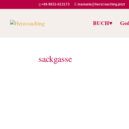
+49-9831-613173
manuela@herzcoaching.jetzt
BUCH♥️
Ged
sackgasse