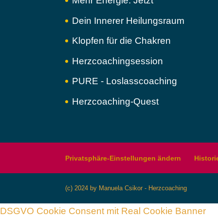
Mehr Energie. Jetzt
Dein Innerer Heilungsraum
Klopfen für die Chakren
Herzcoachingsession
PURE - Loslasscoaching
Herzcoaching-Quest
Privatsphäre-Einstellungen ändern
Histori
(c) 2024 by Manuela Csikor - Herzcoaching
DSGVO Cookie Consent mit Real Cookie Banner