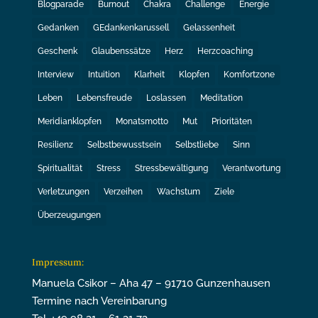
Blogparade
Burnout
Chakra
Challenge
Energie
Gedanken
GEdankenkarussell
Gelassenheit
Geschenk
Glaubenssätze
Herz
Herzcoaching
Interview
Intuition
Klarheit
Klopfen
Komfortzone
Leben
Lebensfreude
Loslassen
Meditation
Meridianklopfen
Monatsmotto
Mut
Prioritäten
Resilienz
Selbstbewusstsein
Selbstliebe
Sinn
Spiritualität
Stress
Stressbewältigung
Verantwortung
Verletzungen
Verzeihen
Wachstum
Ziele
Überzeugungen
Impressum:
Manuela Csikor – Aha 47 – 91710 Gunzenhausen
Termine nach Vereinbarung